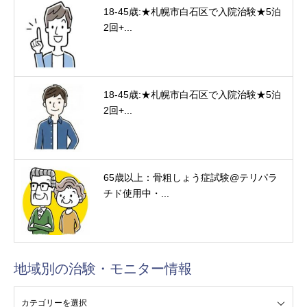
18-45歳:★札幌市白石区で入院治験★5泊
2回+...
18-45歳:★札幌市白石区で入院治験★5泊
2回+...
65歳以上：骨粗しょう症試験@テリパラ
チド使用中・...
地域別の治験・モニター情報
験・モニター情報