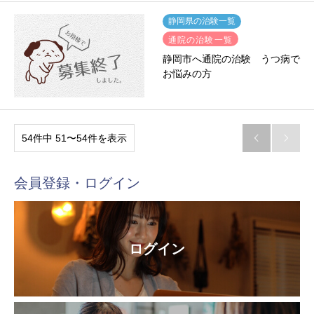
静岡県の治験一覧
通院の治験一覧
静岡市へ通院の治験 うつ病で
お悩みの方
54件中 51〜54件を表示


会員登録・ログイン
ログイン