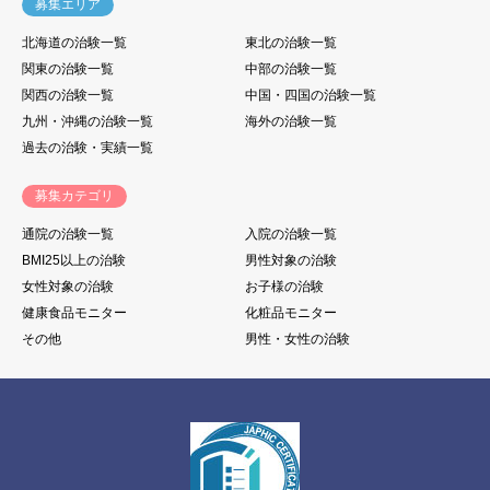
募集エリア
北海道の治験一覧
東北の治験一覧
関東の治験一覧
中部の治験一覧
関西の治験一覧
中国・四国の治験一覧
九州・沖縄の治験一覧
海外の治験一覧
過去の治験・実績一覧
募集カテゴリ
通院の治験一覧
入院の治験一覧
BMI25以上の治験
男性対象の治験
女性対象の治験
お子様の治験
健康食品モニター
化粧品モニター
その他
男性・女性の治験