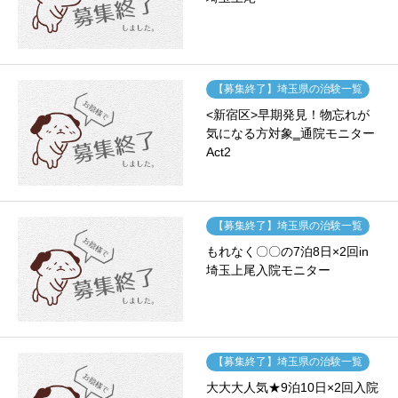
【募集終了】埼玉県の治験一覧
<新宿区>早期発見！物忘れが
気になる方対象‗通院モニター
Act2
【募集終了】埼玉県の治験一覧
もれなく〇〇の7泊8日×2回in
埼玉上尾入院モニター
【募集終了】埼玉県の治験一覧
大大大人気★9泊10日×2回入院