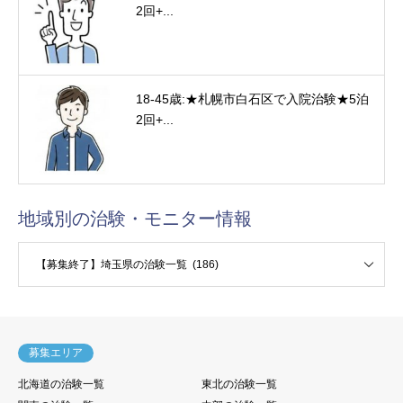
2回+...
18-45歳:★札幌市白石区で入院治験★5泊
2回+...
地域別の治験・モニター情報
験・モニター情報
募集エリア
北海道の治験一覧
東北の治験一覧