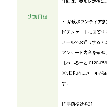
詳細は、参加決定後に
実施日程
～ 治験ボランティア参
[1]アンケートに回答す
メールでお送りするア
アンケート内容を確認
【ぺいるーと 0120-
※3日以内にメールが
す。
[2]事前検診参加