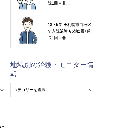
院1回※非…
18-45歳:★札幌市白石区
で入院治験★5泊2回+通
院1回※非…
地域別の治験・モニター情
報
だ
に