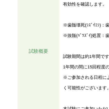
有効性を確認します。
※歯髄壊死(ｼｽﾞｲｴｼ
※抜髄(ﾊﾞﾂｽﾞｲ)処
試験概要
試験期間は約1年間で
1年間の間に15回程度
情報
※ご参加される日程に
く可能性がございます
本試験にご参加いただ