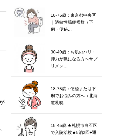
18-75歳：東京都中央区
｜過敏性腸症候群（下
痢・便秘…
30-49歳：お肌のハリ・
弾力が気になる方へサプ
リメン…
18-75歳：便秘または下
痢でお悩みの方へ（北海
が
道札幌…
。
18-45歳:★札幌市白石区
と、
で入院治験★5泊2回+通