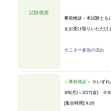
試験概要
事前検診・本試験とも
をお受け取りいただけ
モニター参加の流れ
情報
＜事前検診＞
※いずれ
3/9(月)～3/27(金) ※3
[集合時間] 9:20