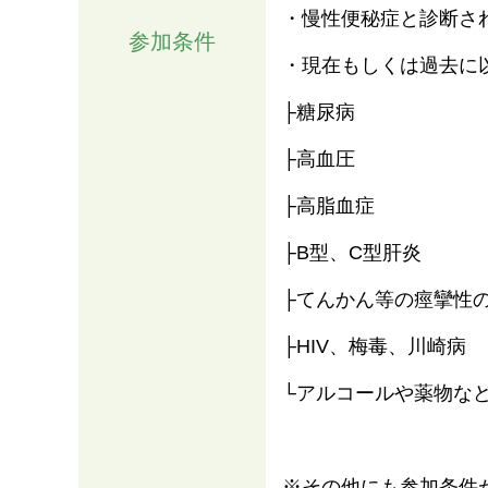
・慢性便秘症と診断さ
参加条件
・現在もしくは過去に
├糖尿病
├高血圧
├高脂血症
├B型、C型肝炎
├てんかん等の痙攣性
├HIV、梅毒、川崎病
└アルコールや薬物な
※その他にも参加条件