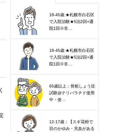
18-45歳:★札幌市白石区
で入院治験★5泊2回+通
院1回※非…
18-45歳:★札幌市白石区
で入院治験★5泊2回+通
院1回※非…
65歳以上：骨粗しょう症
く
試験@テリパラチド使用
中・使…
院
12-17歳：【スギ花粉で
目のかゆみ・充血がある