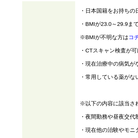
・日本国籍をお持ちの
・BMIが23.0～29.9
※BMIが不明な方は
コ
・CTスキャン検査が可
・現在治療中の病気が
・常用している薬がな
※以下の内容に該当さ
・夜間勤務や昼夜交代
・現在他の治験やモニ