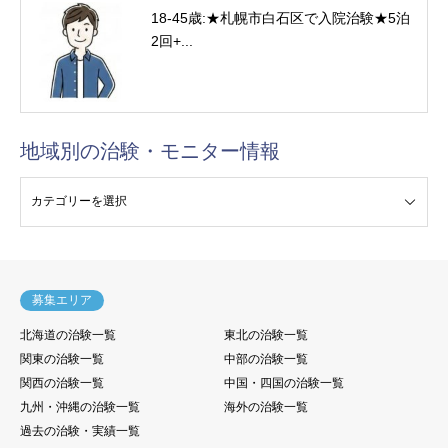
18-45歳:★札幌市白石区で入院治験★5泊
2回+...
地域別の治験・モニター情報
験・モニター情報
募集エリア
北海道の治験一覧
東北の治験一覧
関東の治験一覧
中部の治験一覧
関西の治験一覧
中国・四国の治験一覧
九州・沖縄の治験一覧
海外の治験一覧
過去の治験・実績一覧