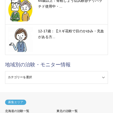
65歳以上：骨粗しょう症試験@テリパラ
チド使用中・...
12-17歳：【スギ花粉で目のかゆみ・充血
がある方...
地域別の治験・モニター情報
験・モニター情報
募集エリア
北海道の治験一覧
東北の治験一覧