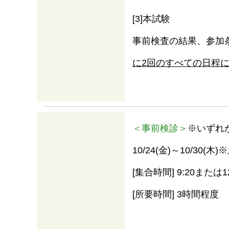
[3]本試験
事前検査の結果、参加
に2回のすべての日程
＜事前検診＞
※いずれ
10/24(金)～10/30(
[集合時間] 9:20または12
[所要時間] 3時間程度