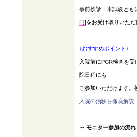
事前検診・本試験とも
円]
をお受け取りいただ
♪おすすめポイント♪
入院前にPCR検査を
院日程にも
ご参加いただけます。
情報
入院の治験を徹底解説
～ モニター参加の流れ