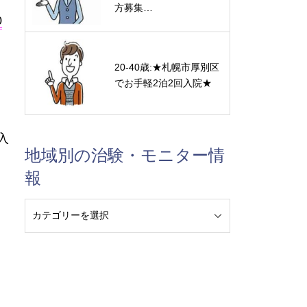
方募集…
0
20-40歳:★札幌市厚別区
でお手軽2泊2回入院★
入
地域別の治験・モニター情
報