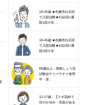
18-45歳:★札幌市白石区
で入院治験★5泊2回+通
院1回※非…
18-45歳:★札幌市白石区
で入院治験★5泊2回+通
院1回※非…
65歳以上：骨粗しょう症
試験@テリパラチド使用
中・使…
タ
12-17歳：【スギ花粉で
目のかゆみ・充血がある