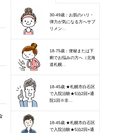
30-49歳：お肌のハリ・
弾力が気になる方へサプ
リメン…
18-75歳：便秘または下
痢でお悩みの方へ（北海
道札幌…
18-45歳:★札幌市白石区
で入院治験★5泊2回+通
院1回※非…
タ
18-45歳:★札幌市白石区
で入院治験★5泊2回+通