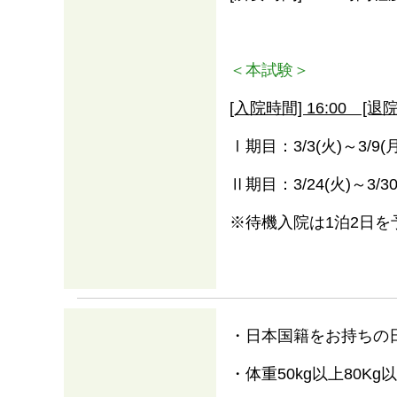
＜本試験＞
[入院時間] 16:00 [退院
Ⅰ期目：3/3(火)～3/9(月
Ⅱ期目：3/24(火)～3/30
※待機入院は1泊2日を
・日本国籍をお持ちの
・体重50kg以上80Kg