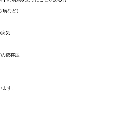
つ病など）
の病気
どの依存症
います。