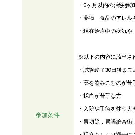
・3ヶ月以内の治験参
・薬物、食品のアレル
・現在治療中の病気や
※以下の内容に該当さ
・試験終了30日後ま
・薬を飲みこむのが苦
・採血が苦手な方
・入院や手術を伴う大
参加条件
・胃切除，胃腸縫合術
・現在もしくは過去に