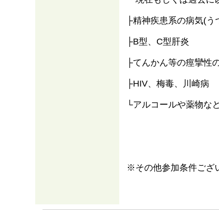
├精神疾患系の病気(う
├B型、C型肝炎
├てんかん等の痙攣性
├HIV、梅毒、川崎病
└アルコールや薬物な
※その他参加条件ござ