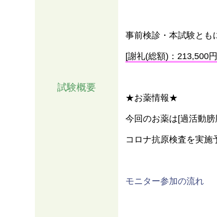
事前検診・本試験とも
[謝礼(総額)：213,500円
試験概要
★お薬情報★
今回のお薬は[過活動
コロナ抗原検査を実施
情報
モニター参加の流れ