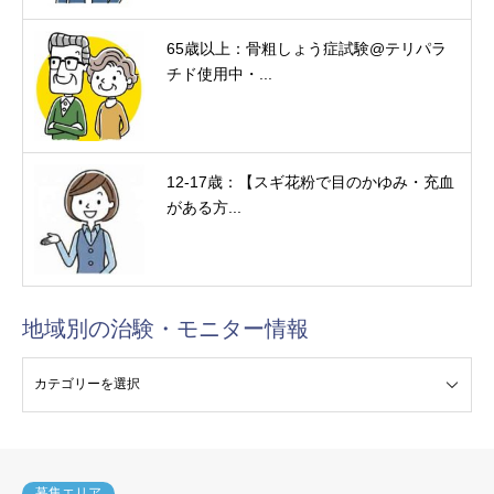
65歳以上：骨粗しょう症試験@テリパラ
チド使用中・...
12-17歳：【スギ花粉で目のかゆみ・充血
がある方...
地域別の治験・モニター情報
験・モニター情報
募集エリア