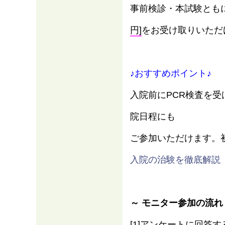
事前検診・本試験とも
円]
をお受け取りいただ
♪おすすめポイント♪
入院前にPCR検査を
院日程にも
ご参加いただけます。
情報
入院の治験を徹底解説
～ モニター参加の流れ
[1]アンケートに回答す