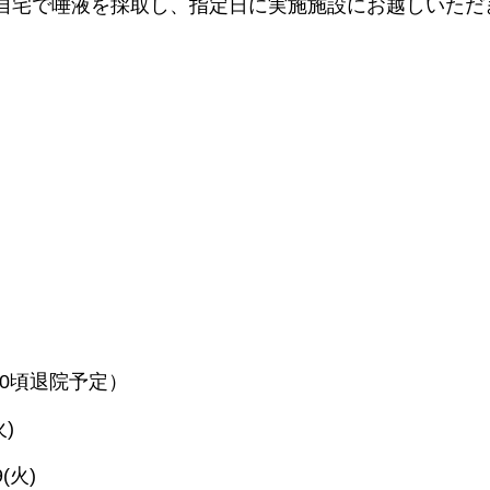
⾃宅で唾液を採取し、指定⽇に実施施設にお越しいただ
:30頃退院予定）
⽕)
9(⽕)