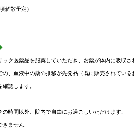
30頃解散予定）
◆
リック医薬品を服薬していただき、お薬が体内に吸収さ
での、血液中の薬の推移が先発品（既に販売されている
を確認します。
査の時間以外、院内で自由にお過ごしいただけます。
できません。