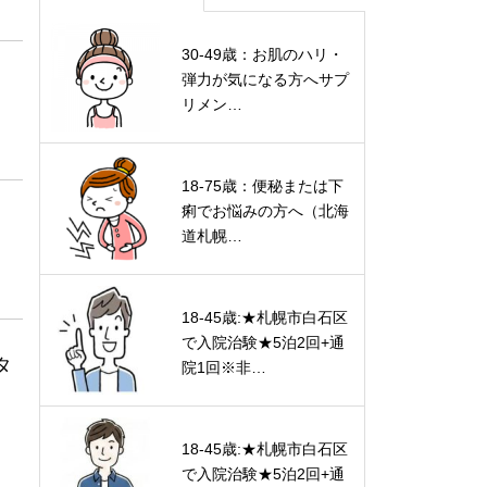
30-49歳：お肌のハリ・
弾力が気になる方へサプ
リメン…
18-75歳：便秘または下
痢でお悩みの方へ（北海
道札幌…
18-45歳:★札幌市白石区
で入院治験★5泊2回+通
タ
院1回※非…
18-45歳:★札幌市白石区
で入院治験★5泊2回+通