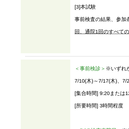
[3]本試験
事前検査の結果、参加
回、通院1回のすべて
＜事前検診＞
※いずれ
7/10(木)～7/17(木)
[集合時間] 9:20または12
[所要時間] 3時間程度