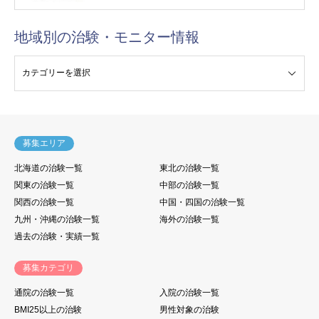
地域別の治験・モニター情報
験・モニター情報
募集エリア
北海道の治験一覧
東北の治験一覧
関東の治験一覧
中部の治験一覧
関西の治験一覧
中国・四国の治験一覧
九州・沖縄の治験一覧
海外の治験一覧
過去の治験・実績一覧
募集カテゴリ
通院の治験一覧
入院の治験一覧
BMI25以上の治験
男性対象の治験