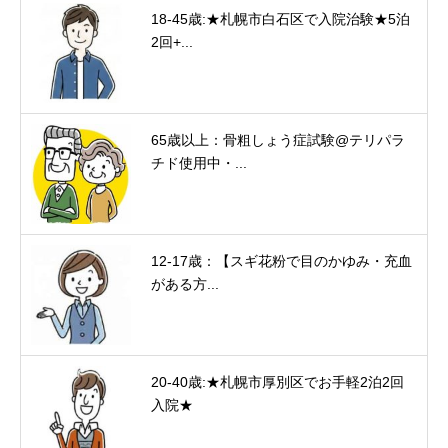
18-45歳:★札幌市白石区で入院治験★5泊
2回+...
65歳以上：骨粗しょう症試験@テリパラ
チド使用中・...
12-17歳：【スギ花粉で目のかゆみ・充血
がある方...
20-40歳:★札幌市厚別区でお手軽2泊2回
入院★