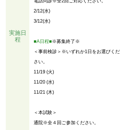
電話問診※全2回ご対応ください。
2/12(水)
3/12(水)
実施日
程
■A日程■
※募集終了※
＜事前検診＞※いずれか1日をお選びくだ
さい。
11/19 (火)
11/20 (水)
11/21 (木)
＜本試験＞
通院※全４回ご参加ください。