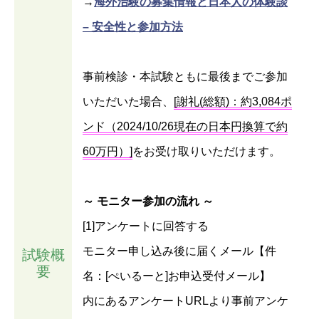
→
海外治験の募集情報と日本人の体験談
– 安全性と参加方法
事前検診・本試験ともに最後までご参加
いただいた場合、
[謝礼(総額)：約3,084ポ
ンド（2024/10/26現在の日本円換算で約
60万円）]
をお受け取りいただけます。
～ モニター参加の流れ ～
[1]アンケートに回答する
モニター申し込み後に届くメール【件
試験概
要
名：[ぺいるーと]お申込受付メール】
内にあるアンケートURLより事前アンケ