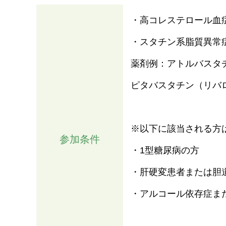
・高コレステロール血
・スタチン系脂質異常
薬剤例：アトルバスタ
ピタバスタチン（リバ
※以下に該当される方
参加条件
・1型糖尿病の方
・肝硬変患者または胆
・アルコール依存症ま