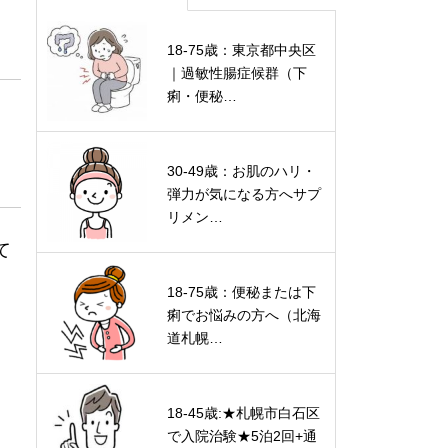
18-75歳：東京都中央区
｜過敏性腸症候群（下
痢・便秘…
30-49歳：お肌のハリ・
弾力が気になる方へサプ
リメン…
て
18-75歳：便秘または下
痢でお悩みの方へ（北海
道札幌…
18-45歳:★札幌市白石区
で入院治験★5泊2回+通