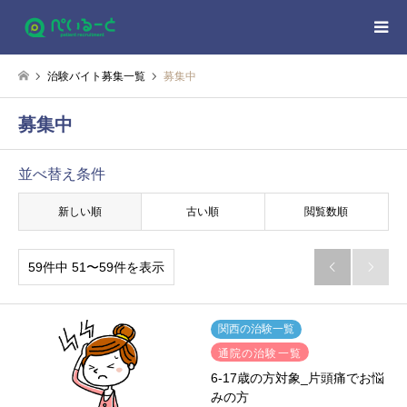
治験バイト募集一覧
募集中
募集中
並べ替え条件
新しい順
古い順
閲覧数順
59件中 51〜59件を表示


関西の治験一覧
通院の治験一覧
6-17歳の方対象_片頭痛でお悩
みの方