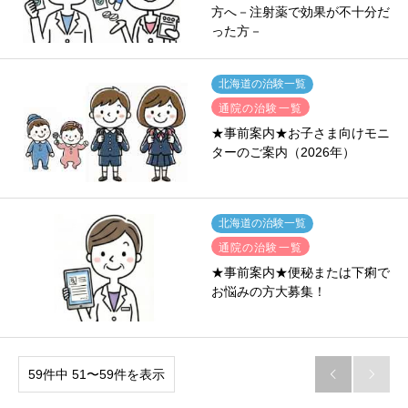
方へ－注射薬で効果が不十分だ
った方－
北海道の治験一覧
通院の治験一覧
★事前案内★お子さま向けモニ
ターのご案内（2026年）
北海道の治験一覧
通院の治験一覧
★事前案内★便秘または下痢で
お悩みの方大募集！
59件中 51〜59件を表示

