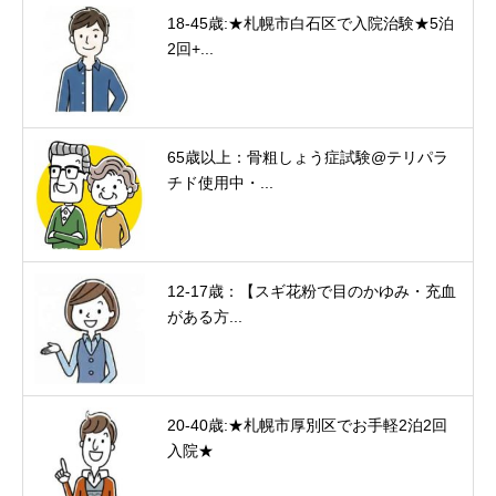
18-45歳:★札幌市白石区で入院治験★5泊
2回+...
65歳以上：骨粗しょう症試験@テリパラ
チド使用中・...
12-17歳：【スギ花粉で目のかゆみ・充血
がある方...
20-40歳:★札幌市厚別区でお手軽2泊2回
入院★