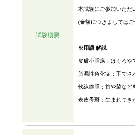
本試験にご参加いただ
(金額につきましてはご
試験概要
※
用語 解説
皮膚小腫瘍：ほくろや
脂漏性角化症：手でさ
軟線維腫：首や脇など
情報
表皮母斑：生まれつき