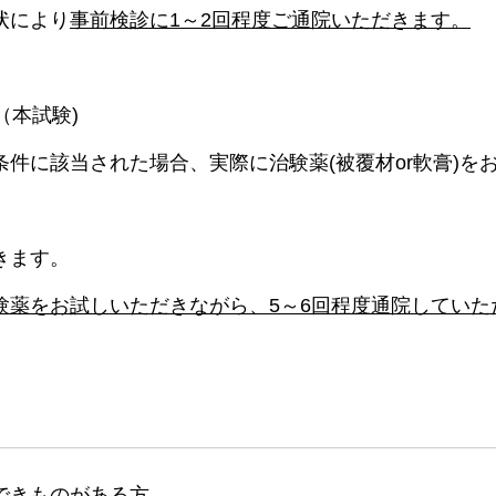
状により
事前検診に1～2回程度ご通院いただきます。
（本試験)
件に該当された場合、実際に治験薬(被覆材or軟膏)を
きます。
験薬をお試しいただきながら、5～6回程度通院していた
できものがある方