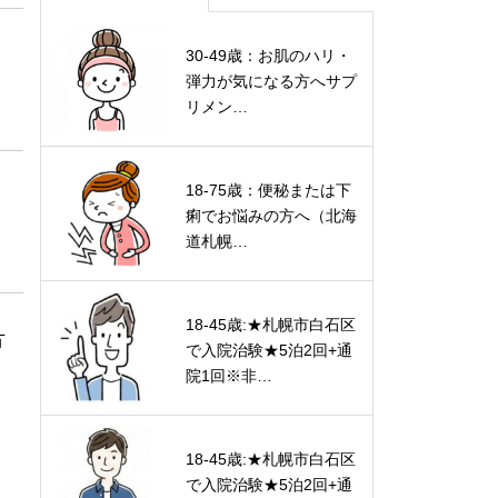
30-49歳：お肌のハリ・
弾力が気になる方へサプ
リメン…
18-75歳：便秘または下
痢でお悩みの方へ（北海
道札幌…
18-45歳:★札幌市白石区
方
で入院治験★5泊2回+通
院1回※非…
18-45歳:★札幌市白石区
で入院治験★5泊2回+通