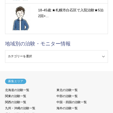
18-45歳:★札幌市白石区で入院治験★5泊
2回+...
地域別の治験・モニター情報
験・モニター情報
募集エリア
北海道の治験一覧
東北の治験一覧
関東の治験一覧
中部の治験一覧
関西の治験一覧
中国・四国の治験一覧
九州・沖縄の治験一覧
海外の治験一覧