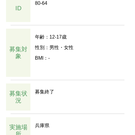
80-64
ID
年齢：12-17歳
性別：男性・女性
募集対
象
BMI：-
募集終了
募集状
況
兵庫県
実施場
所