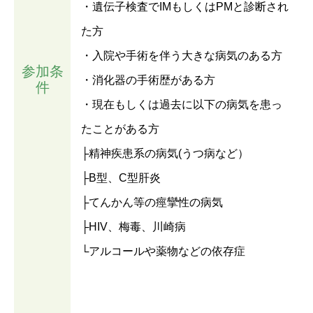
・遺伝子検査でIMもしくはPMと診断され
た方
・入院や手術を伴う大きな病気のある方
参加条
・消化器の手術歴がある方
件
・現在もしくは過去に以下の病気を患っ
たことがある方
├精神疾患系の病気(うつ病など）
├B型、C型肝炎
├てんかん等の痙攣性の病気
├HIV、梅毒、川崎病
└アルコールや薬物などの依存症