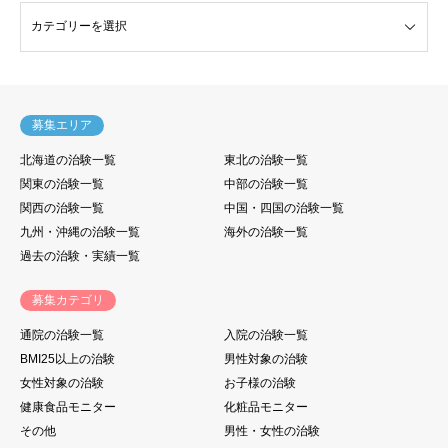
験・モニター情報
募集エリア
北海道の治験一覧
東北の治験一覧
関東の治験一覧
中部の治験一覧
関西の治験一覧
中国・四国の治験一覧
九州・沖縄の治験一覧
海外の治験一覧
過去の治験・実績一覧
募集カテゴリ
通院の治験一覧
入院の治験一覧
BMI25以上の治験
男性対象の治験
女性対象の治験
お子様の治験
健康食品モニター
化粧品モニター
その他
男性・女性の治験