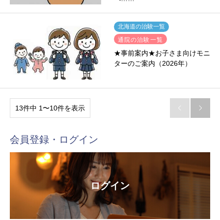
北海道の治験一覧
通院の治験一覧
★事前案内★お子さま向けモニ
ターのご案内（2026年）
13件中 1〜10件を表示


会員登録・ログイン
ログイン