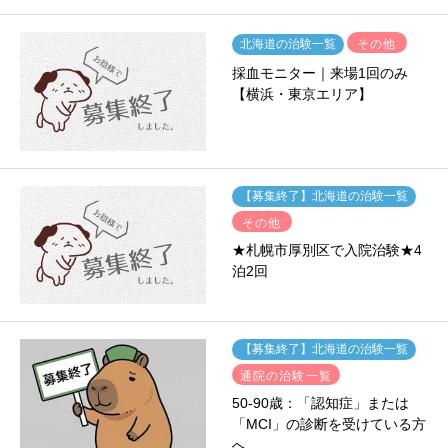
その他
北海道の治験一覧
採血モニター｜来場1回のみ
【横浜・東京エリア】
【募集終了】北海道の治験一覧
その他
★札幌市厚別区で入院治験★4
泊2回
【募集終了】北海道の治験一覧
通院の治験一覧
50-90歳：「認知症」または
「MCI」の診断を受けている方
へ……