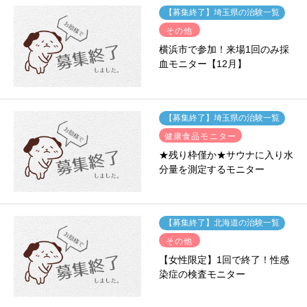
【募集終了】埼玉県の治験一覧
その他
横浜市で参加！来場1回のみ採
血モニター【12月】
【募集終了】埼玉県の治験一覧
健康食品モニター
★残り枠僅か★サウナに入り水
分量を測定するモニター
【募集終了】北海道の治験一覧
その他
【女性限定】1回で終了！性感
染症の検査モニター