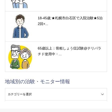
18-45歳:★札幌市白石区で入院治験★5泊
2回+...
65歳以上：骨粗しょう症試験@テリパラ
チド使用中・...
地域別の治験・モニター情報
験・モニター情報