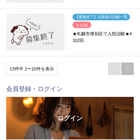
【募集終了】北海道の治験一覧
その他
★札幌市厚別区で入院治験★4
泊2回
13件中 1〜10件を表示


会員登録・ログイン
ログイン