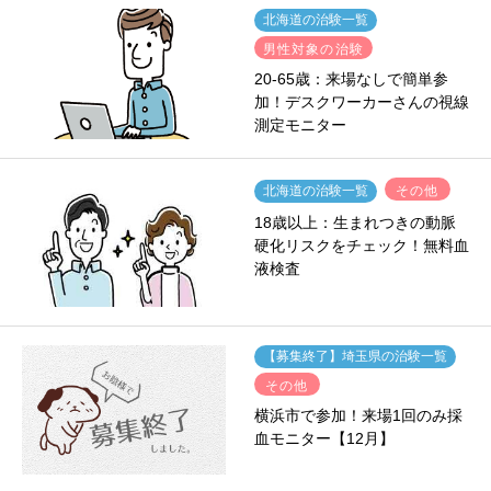
北海道の治験一覧
男性対象の治験
20-65歳：来場なしで簡単参
加！デスクワーカーさんの視線
測定モニター
その他
北海道の治験一覧
18歳以上：生まれつきの動脈
硬化リスクをチェック！無料血
液検査
【募集終了】埼玉県の治験一覧
その他
横浜市で参加！来場1回のみ採
血モニター【12月】