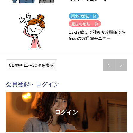
関東の治験一覧
通院の治験一覧
12-17歳まで対象★片頭痛でお
悩みの方通院モニター
51件中 11〜20件を表示


会員登録・ログイン
ログイン