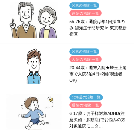
関東の治験一覧
通院の治験一覧
55-75歳：通院は年1回採血の
み 認知症予防研究 in 東京都新
宿区
関東の治験一覧
入院の治験一覧
20-44歳：週末入院★埼玉上尾
市で入院3泊4日×2回(喫煙者
OK)
北海道の治験一覧
通院の治験一覧
6-17歳：お子様対象ADHD(注
意欠如・多動症)でお悩みの方
対象通院モニタ…