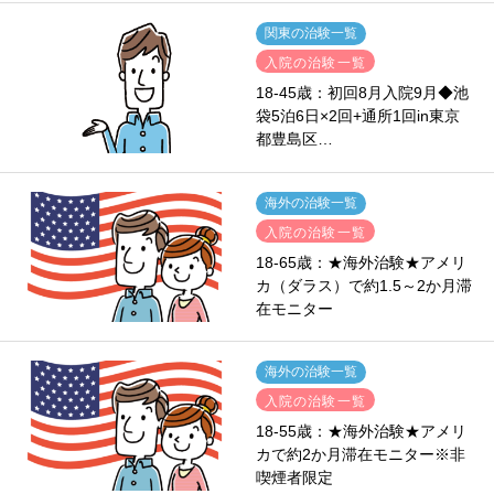
関東の治験一覧
入院の治験一覧
18-45歳：初回8月入院9月◆池
袋5泊6日×2回+通所1回in東京
都豊島区…
海外の治験一覧
入院の治験一覧
18-65歳：★海外治験★アメリ
カ（ダラス）で約1.5～2か月滞
在モニター
海外の治験一覧
入院の治験一覧
18-55歳：★海外治験★アメリ
カで約2か月滞在モニター※非
喫煙者限定