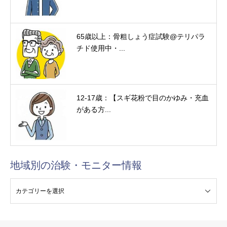
65歳以上：骨粗しょう症試験@テリパラ
チド使用中・...
12-17歳：【スギ花粉で目のかゆみ・充血
がある方...
地域別の治験・モニター情報
験・モニター情報