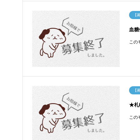
【
血糖
この
【
★札
この