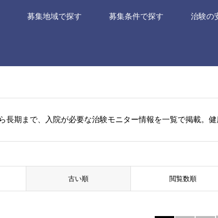
募集地域で探す
募集条件で探す
治験の
ら長期まで、入院が必要な治験モニター情報を一覧で掲載。健
古い順
閲覧数順