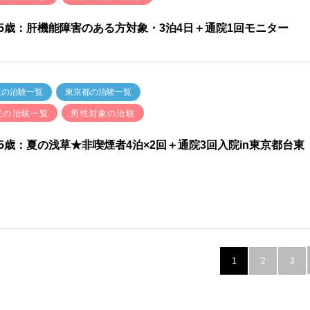
-75歳：肝機能障害のある方対象・3泊4日＋通院1回モニター
東の治験一覧
東京都の治験一覧
院の治験一覧
男性対象の治験
-45歳：夏の浅草★非喫煙者4泊×2回＋通院3回入院in東京都台東
1
2
3