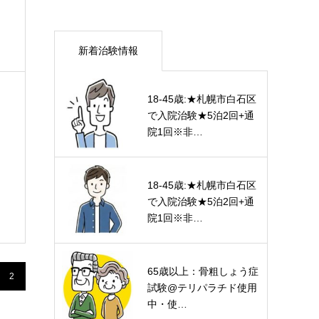
新着治験情報
18-45歳:★札幌市白石区
で入院治験★5泊2回+通
院1回※非…
18-45歳:★札幌市白石区
で入院治験★5泊2回+通
院1回※非…
65歳以上：骨粗しょう症
2
試験@テリパラチド使用
中・使…