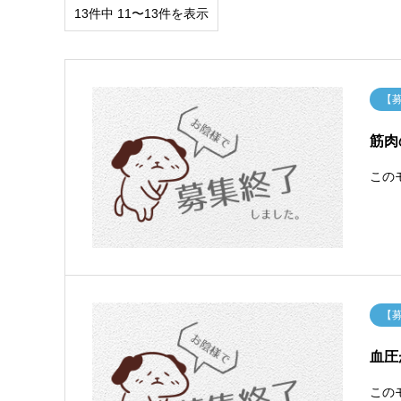
13件中 11〜13件を表示
【
筋肉
この
【
血圧
この