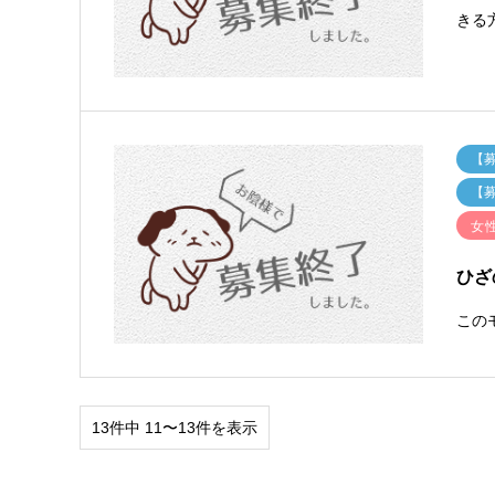
きる
【
【
女
ひざ
この
13件中 11〜13件を表示