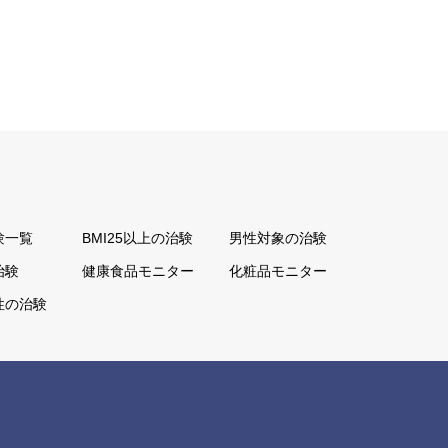
験一覧
BMI25以上の治験
男性対象の治験
治験
健康食品モニター
化粧品モニター
性の治験