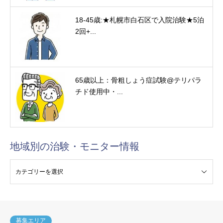
18-45歳:★札幌市白石区で入院治験★5泊
2回+...
65歳以上：骨粗しょう症試験@テリパラ
チド使用中・...
地域別の治験・モニター情報
験・モニター情報
募集エリア