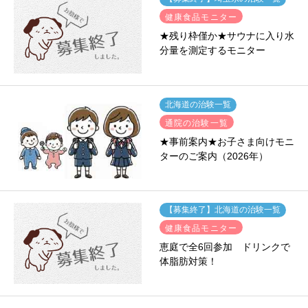
健康食品モニター
★残り枠僅か★サウナに入り水
分量を測定するモニター
北海道の治験一覧
通院の治験一覧
★事前案内★お子さま向けモニ
ターのご案内（2026年）
【募集終了】北海道の治験一覧
健康食品モニター
恵庭で全6回参加 ドリンクで
体脂肪対策！