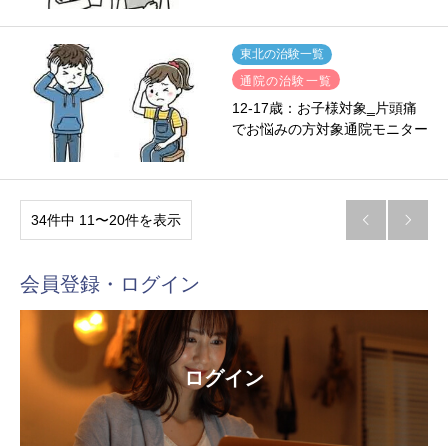
東北の治験一覧
通院の治験一覧
12-17歳：お子様対象‗片頭痛
でお悩みの方対象通院モニター
34件中 11〜20件を表示


会員登録・ログイン
ログイン