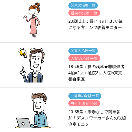
関東の治験一覧
通院の治験一覧
20歳以上：目じりのしわが気
になる方｜シワ改善モニター
関東の治験一覧
入院の治験一覧
18-45歳：夏の浅草★非喫煙者
4泊×2回＋通院3回入院in東京
都台東区
北海道の治験一覧
男性対象の治験
20-65歳：来場なしで簡単参
加！デスクワーカーさんの視線
測定モニター