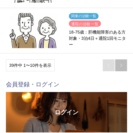
関東の治験一覧
通院の治験一覧
18-75歳：肝機能障害のある方
対象・3泊4日＋通院1回モニタ
ー
39件中 1〜10件を表示


会員登録・ログイン
ログイン