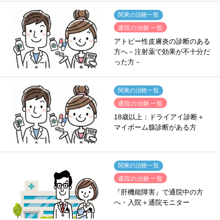
関東の治験一覧
通院の治験一覧
アトピー性皮膚炎の診断のある
方へ－注射薬で効果が不十分だ
った方－
関東の治験一覧
通院の治験一覧
18歳以上：ドライアイ診断＋
マイボーム腺診断がある方
関東の治験一覧
通院の治験一覧
『肝機能障害』で通院中の方
へ・入院＋通院モニター