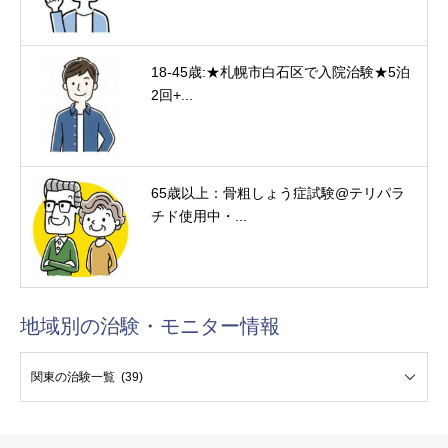
18-45歳:★札幌市白石区で入院治験★5泊
2回+...
65歳以上：骨粗しょう症試験@テリパラ
チド使用中・...
地域別の治験・モニター情報
験・モニター情報