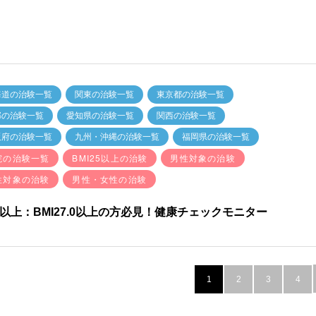
海道の治験一覧
関東の治験一覧
東京都の治験一覧
部の治験一覧
愛知県の治験一覧
関西の治験一覧
阪府の治験一覧
九州・沖縄の治験一覧
福岡県の治験一覧
院の治験一覧
BMI25以上の治験
男性対象の治験
性対象の治験
男性・女性の治験
歳以上：BMI27.0以上の方必見！健康チェックモニター
1
2
3
4