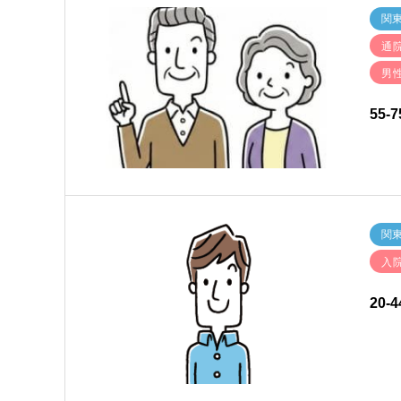
関
通
男
55
関
入
20