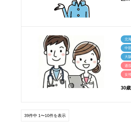
北
中
大
通
女
30
39件中 1〜10件を表示