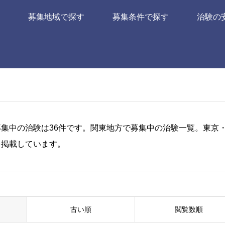
募集地域で探す
募集条件で探す
治験の
集中の治験は36件です。
関東地方で募集中の治験一覧。東京
を掲載しています。
古い順
閲覧数順