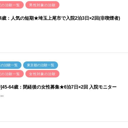
院の治験一覧
男性対象の治験
-44歳：人気の短期★埼玉上尾市で入院2泊3日×2回(非喫煙者)
東の治験一覧
東京都の治験一覧
院の治験一覧
女性対象の治験
-09]45-64歳：閉経後の女性募集★6泊7日×2回 入院モニター
…