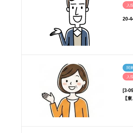
入
20
関
入
[3
【東
ニター情報