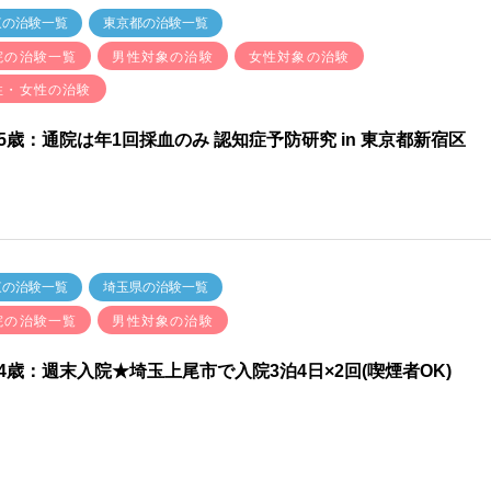
東の治験一覧
東京都の治験一覧
院の治験一覧
男性対象の治験
女性対象の治験
性・女性の治験
-75歳：通院は年1回採血のみ 認知症予防研究 in 東京都新宿区
東の治験一覧
埼玉県の治験一覧
院の治験一覧
男性対象の治験
-44歳：週末入院★埼玉上尾市で入院3泊4日×2回(喫煙者OK)