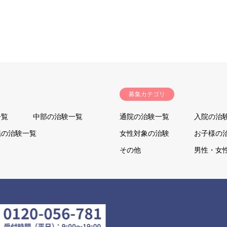
募集カテゴリ
一覧
中部の治験一覧
通院の治験一覧
入院の治
縄の治験一覧
女性対象の治験
お子様の
その他
男性・女