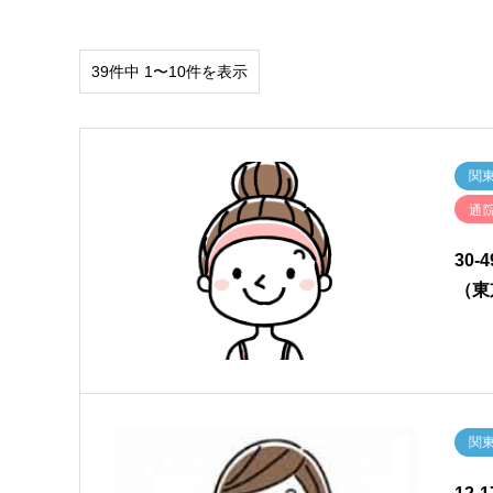
39件中 1〜10件を表示
関
通
30
（東
関