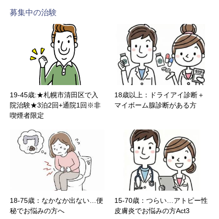
募集中の治験
19-45歳:★札幌市清田区で入
18歳以上：ドライアイ診断＋
院治験★3泊2回+通院1回※非
マイボーム腺診断がある方
喫煙者限定
18-75歳：なかなか出ない…便
15-70歳：つらい…アトピー性
秘でお悩みの方へ
皮膚炎でお悩みの方Act3