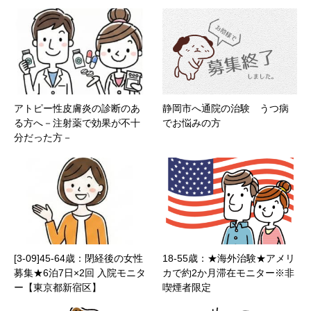
アトピー性皮膚炎の診断のあ
静岡市へ通院の治験 うつ病
る方へ－注射薬で効果が不十
でお悩みの方
分だった方－
[3-09]45-64歳：閉経後の女性
18-55歳：★海外治験★アメリ
募集★6泊7日×2回 入院モニタ
カで約2か月滞在モニター※非
ー【東京都新宿区】
喫煙者限定