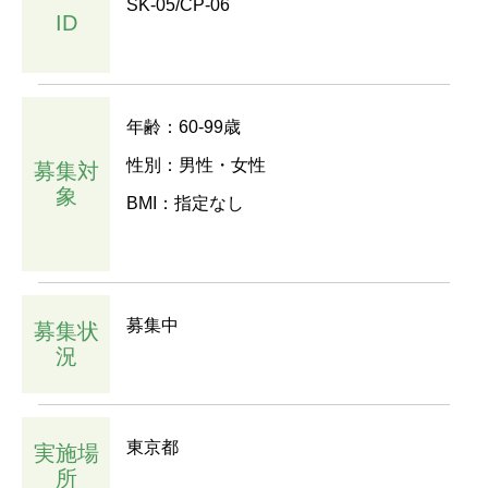
SK-05/CP-06
ID
年齢：60-99歳
性別：男性・女性
募集対
象
BMI：指定なし
募集中
募集状
況
東京都
実施場
所