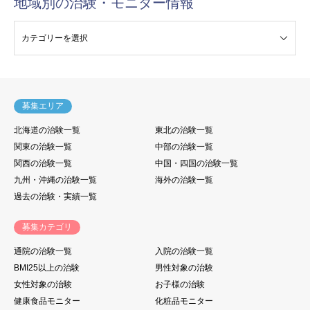
地域別の治験・モニター情報
験・モニター情報
募集エリア
北海道の治験一覧
東北の治験一覧
関東の治験一覧
中部の治験一覧
関西の治験一覧
中国・四国の治験一覧
九州・沖縄の治験一覧
海外の治験一覧
過去の治験・実績一覧
募集カテゴリ
通院の治験一覧
入院の治験一覧
BMI25以上の治験
男性対象の治験
女性対象の治験
お子様の治験
健康食品モニター
化粧品モニター