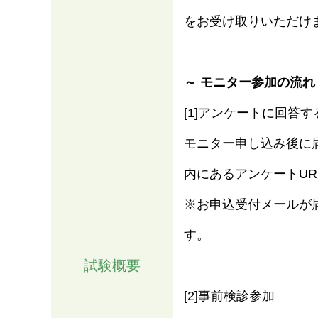
をお受け取りいただけ
～ モニター参加の流れ
[1]アンケートに回答す
モニター申し込み後に
内にあるアンケートU
※お申込受付メールが
情報
す。
試験概要
[2]事前検診参加