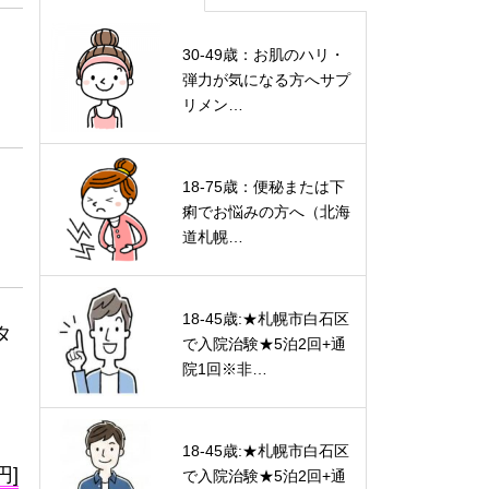
30-49歳：お肌のハリ・
弾力が気になる方へサプ
リメン…
18-75歳：便秘または下
痢でお悩みの方へ（北海
道札幌…
18-45歳:★札幌市白石区
タ
で入院治験★5泊2回+通
院1回※非…
18-45歳:★札幌市白石区
円]
で入院治験★5泊2回+通