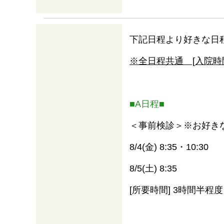
下記日程より好きな日
※全日程共通 [入院時間] 
■A日程■
＜事前検診＞※お好き
8/4(金) 8:35・10:30
8/5(土) 8:35
[所要時間] 3時間半程度