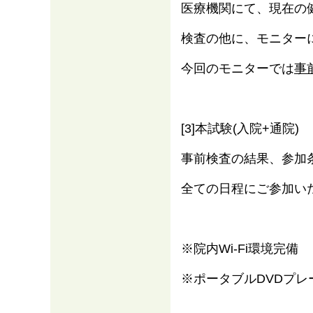
医療機関にて、現在の
検査の他に、モニター
今回のモニターでは
事
[3]本試験(入院+通院)
事前検査の結果、参加
全ての日程にご参加い
※院内Wi-Fi環境完備
※ポータブルDVDプレ