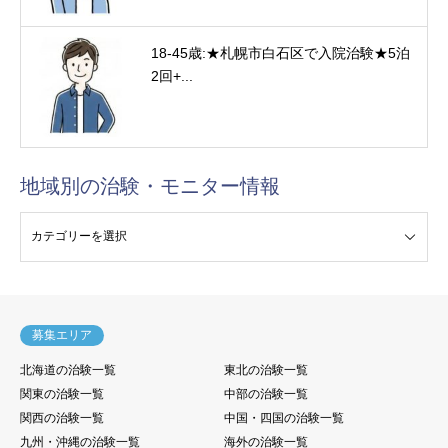
18-45歳:★札幌市白石区で入院治験★5泊
2回+...
地域別の治験・モニター情報
験・モニター情報
募集エリア
北海道の治験一覧
東北の治験一覧
関東の治験一覧
中部の治験一覧
関西の治験一覧
中国・四国の治験一覧
九州・沖縄の治験一覧
海外の治験一覧