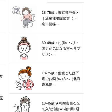
18-75歳：東京都中央区
｜過敏性腸症候群（下
痢・便秘…
30-49歳：お肌のハリ・
弾力が気になる方へサプ
リメン…
18-75歳：便秘または下
タ
痢でお悩みの方へ（北海
道札幌…
院
18-45歳:★札幌市白石区
で入院治験★5泊2回+通