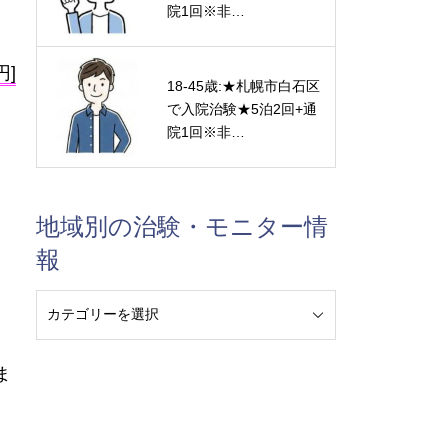
院1回※非…
円]
18-45歳:★札幌市白石区
で入院治験★5泊2回+通
院1回※非…
地域別の治験・モニター情
報
ま