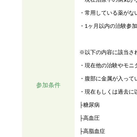
・常用している薬がな
・1ヶ月以内の治験参
※以下の内容に該当さ
・現在他の治験やモニ
・腹部に金属が入って
参加条件
・現在もしくは過去に
├糖尿病
├高血圧
├高脂血症