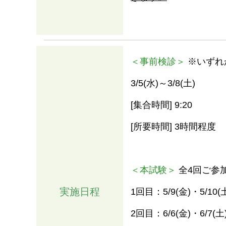
＜事前検診＞
※いずれ
3/5(水)～3/8(土)
[集合時間] 9:20
[所要時間] 3時間程度
＜本試験＞
全4回ご参
実施日程
1回目：5/9(金)・5/1
2回目：6/6(金)・6/7