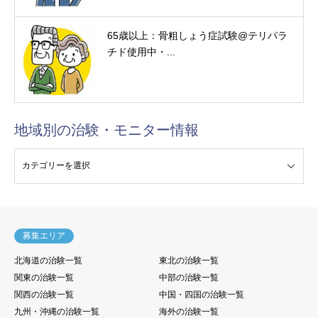
65歳以上：骨粗しょう症試験@テリパラ
チド使用中・...
地域別の治験・モニター情報
験・モニター情報
募集エリア
北海道の治験一覧
東北の治験一覧
関東の治験一覧
中部の治験一覧
関西の治験一覧
中国・四国の治験一覧
九州・沖縄の治験一覧
海外の治験一覧