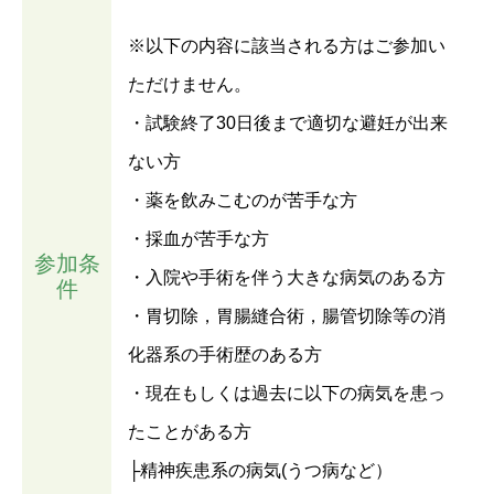
※以下の内容に該当される方はご参加い
ただけません。
・試験終了30日後まで適切な避妊が出来
ない方
・薬を飲みこむのが苦手な方
・採血が苦手な方
参加条
・入院や手術を伴う大きな病気のある方
件
・胃切除，胃腸縫合術，腸管切除等の消
化器系の手術歴のある方
・現在もしくは過去に以下の病気を患っ
たことがある方
├精神疾患系の病気(うつ病など）