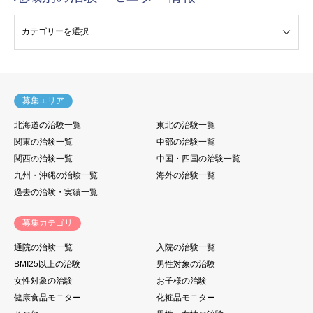
験・モニター情報
募集エリア
北海道の治験一覧
東北の治験一覧
関東の治験一覧
中部の治験一覧
関西の治験一覧
中国・四国の治験一覧
九州・沖縄の治験一覧
海外の治験一覧
過去の治験・実績一覧
募集カテゴリ
通院の治験一覧
入院の治験一覧
BMI25以上の治験
男性対象の治験
女性対象の治験
お子様の治験
健康食品モニター
化粧品モニター