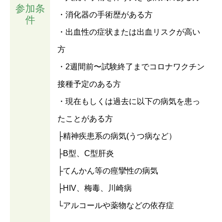
参加条
・消化器の手術歴がある方
件
・出血性の症状または出血リスクが高い
方
・2週間前〜試験終了までコロナワクチン
接種予定のある方
・現在もしくは過去に以下の病気を患っ
たことがある方
├精神疾患系の病気(うつ病など）
├B型、C型肝炎
├てんかん等の痙攣性の病気
├HIV、梅毒、川崎病
└アルコールや薬物などの依存症