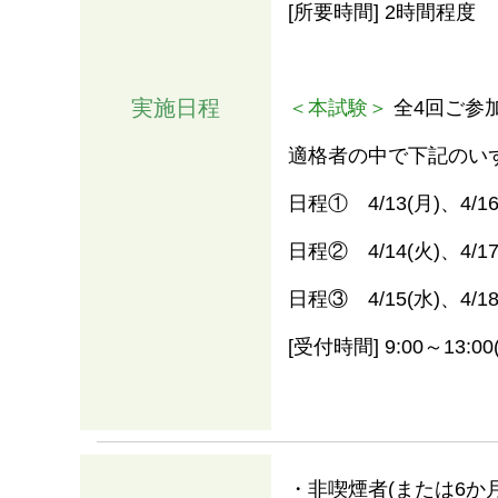
[所要時間] 2時間程度
実施日程
＜本試験＞
全4回ご参
適格者の中で下記のい
日程① 4/13(月)、4/16(
日程② 4/14(火)、4/17(
日程③ 4/15(水)、4/18(
[受付時間] 9:00～1
・非喫煙者(または6か