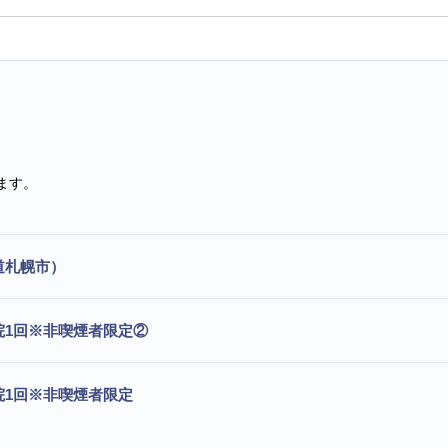
ます。
道札幌市）
通院1回※非喫煙者限定②
通院1回※非喫煙者限定