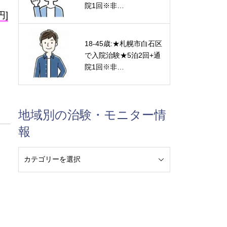
院1回※非…
円]
18-45歳:★札幌市白石区
で入院治験★5泊2回+通
院1回※非…
地域別の治験・モニター情
報