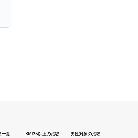
験一覧
BMI25以上の治験
男性対象の治験