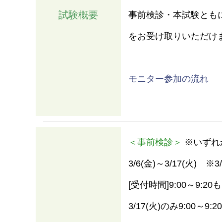
試験概要
事前検診・本試験とも
をお受け取りいただけ
モニター参加の流れ
＜事前検診＞
※いずれ
情報
3/6(金)～3/17(火) ※3
[受付時間]9:00～9:20も
3/17(火)のみ9:00～9:20