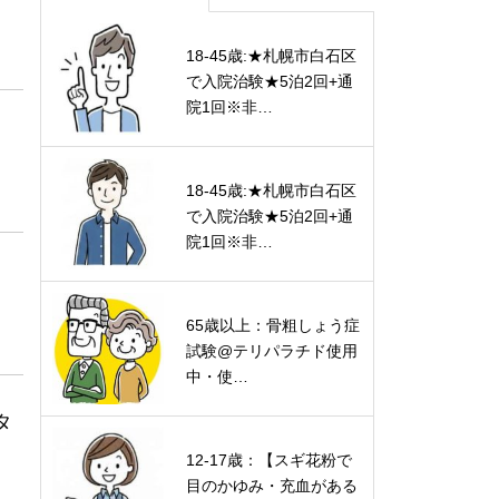
18-45歳:★札幌市白石区
で入院治験★5泊2回+通
院1回※非…
18-45歳:★札幌市白石区
で入院治験★5泊2回+通
院1回※非…
65歳以上：骨粗しょう症
試験@テリパラチド使用
中・使…
タ
12-17歳：【スギ花粉で
目のかゆみ・充血がある