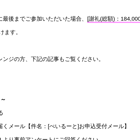
に最後までご参加いただいた場合、
[謝礼(総額)：184,00
けます。
レンジの方、下記の記事もご覧ください。
 ～
る
届くメール【件名：[ぺいるーと]お申込受付メール】
RLより事前アンケートにご回答ください。