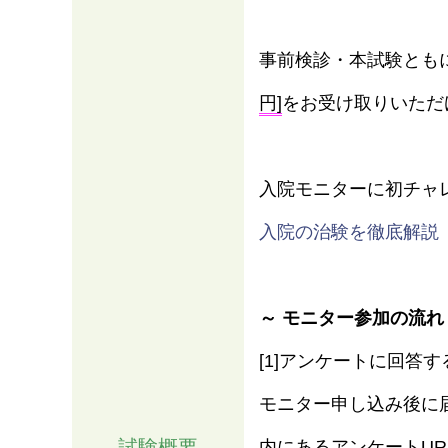
事前検診・本試験とも
円]
をお受け取りいただ
入院モニターに初チャ
入院の治験を徹底解説
情報
～ モニター参加の流れ
[1]アンケートに回答す
モニター申し込み後に
試験概要
内にあるアンケートU