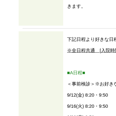
きます。
下記日程より好きな日
※全日程共通 [入院時間] 
■A日程■
＜事前検診＞※お好き
9/12(⾦) 8:20・9:50
9/16(火) 8:20・9:50