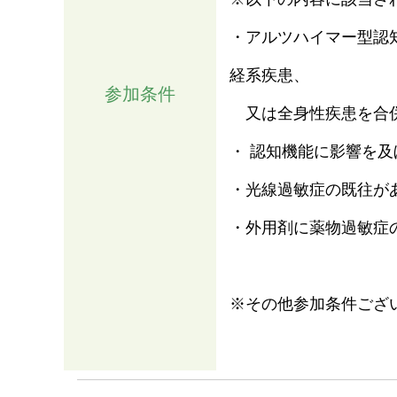
・アルツハイマー型認
経系疾患、
参加条件
又は全身性疾患を合
・ 認知機能に影響を
・光線過敏症の既往が
・外用剤に薬物過敏症
※その他参加条件ござ