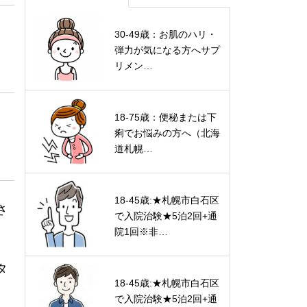
30-49歳：お肌のハリ・
弾力が気になる方へサプ
リメン…
18-75歳：便秘または下
痢でお悩みの方へ（北海
道札幌…
18-45歳:★札幌市白石区
さ
で入院治験★5泊2回+通
院1回※非…
タ
18-45歳:★札幌市白石区
で入院治験★5泊2回+通