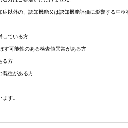
知症以外の、認知機能又は認知機能評価に影響する中枢
併している方
及ぼす可能性のある検査値異常がある方
ある方
の既往がある方
います。