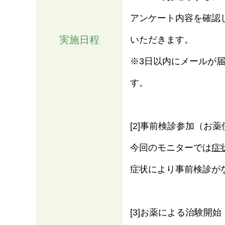
アンケート内容を確認した
実施日程
いただきます。
※3日以内にメールが
す。
[2]事前検診参加（お
今回のモニターでは
症
症状により事前検診が
[3]お薬による治験開始