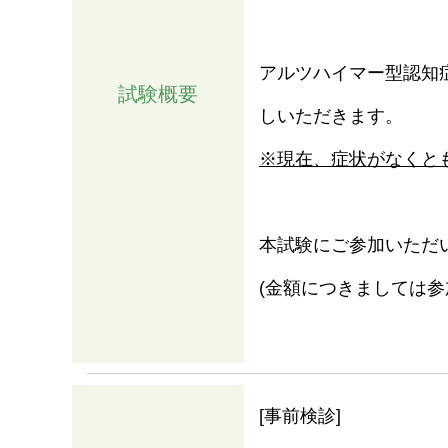
アルツハイマー型認知症
試験概要
しいただきます。
※現在、症状がなくと
本試験にご参加いただ
(金額につきましては参
情報
[事前検診]