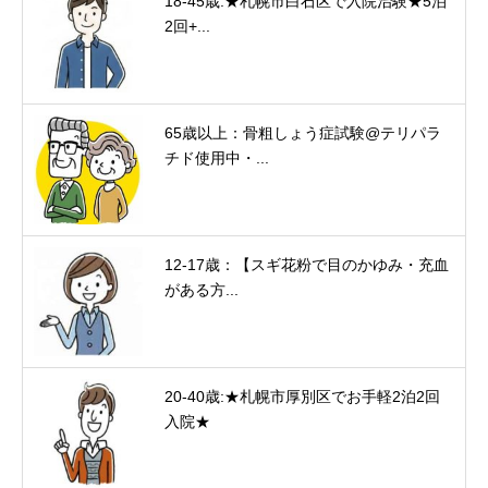
18-45歳:★札幌市白石区で入院治験★5泊
2回+...
65歳以上：骨粗しょう症試験@テリパラ
チド使用中・...
12-17歳：【スギ花粉で目のかゆみ・充血
がある方...
20-40歳:★札幌市厚別区でお手軽2泊2回
入院★