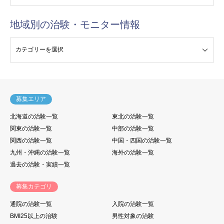
地域別の治験・モニター情報
験・モニター情報
募集エリア
北海道の治験一覧
東北の治験一覧
関東の治験一覧
中部の治験一覧
関西の治験一覧
中国・四国の治験一覧
九州・沖縄の治験一覧
海外の治験一覧
過去の治験・実績一覧
募集カテゴリ
通院の治験一覧
入院の治験一覧
BMI25以上の治験
男性対象の治験