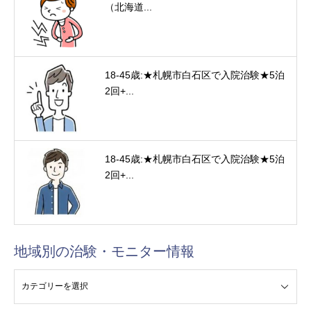
（北海道...
18-45歳:★札幌市白石区で入院治験★5泊
2回+...
18-45歳:★札幌市白石区で入院治験★5泊
2回+...
地域別の治験・モニター情報
験・モニター情報