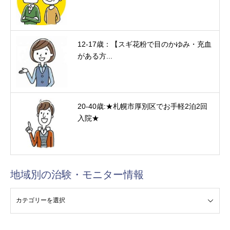
12-17歳：【スギ花粉で目のかゆみ・充血
がある方...
20-40歳:★札幌市厚別区でお手軽2泊2回
入院★
地域別の治験・モニター情報
験・モニター情報