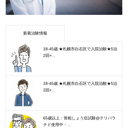
新着治験情報
18-45歳:★札幌市白石区で入院治験★5泊
2回+...
18-45歳:★札幌市白石区で入院治験★5泊
2回+...
65歳以上：骨粗しょう症試験@テリパラ
チド使用中・...