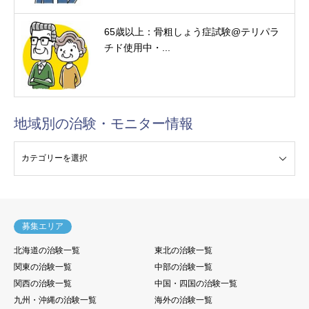
65歳以上：骨粗しょう症試験@テリパラ
チド使用中・...
地域別の治験・モニター情報
験・モニター情報
募集エリア
北海道の治験一覧
東北の治験一覧
関東の治験一覧
中部の治験一覧
関西の治験一覧
中国・四国の治験一覧
九州・沖縄の治験一覧
海外の治験一覧