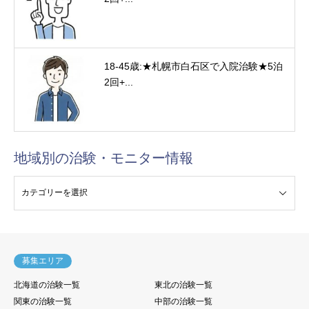
18-45歳:★札幌市白石区で入院治験★5泊
2回+...
地域別の治験・モニター情報
験・モニター情報
募集エリア
北海道の治験一覧
東北の治験一覧
関東の治験一覧
中部の治験一覧