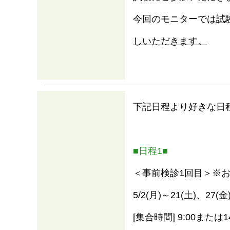
今回のモニターでは
試
しいただきます。
下記日程より好きな日
■日程1■
＜事前検診1回目＞※
5/2(月)～21(土)、
[集合時間] 9:00または14