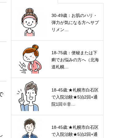
30-49歳：お肌のハリ・
弾力が気になる方へサプ
リメン…
18-75歳：便秘または下
痢でお悩みの方へ（北海
道札幌…
18-45歳:★札幌市白石区
で
で入院治験★5泊2回+通
院1回※非…
18-45歳:★札幌市白石区
し
で入院治験★5泊2回+通