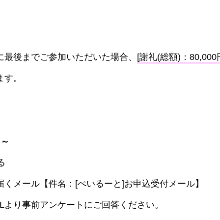
に最後までご参加いただいた場合、
[謝礼(総額)：80,000
ます。
 ～
る
届くメール【件名：[ぺいるーと]お申込受付メール】
RLより事前アンケートにご回答ください。