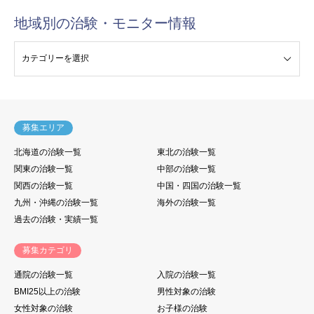
地域別の治験・モニター情報
験・モニター情報
募集エリア
北海道の治験一覧
東北の治験一覧
関東の治験一覧
中部の治験一覧
関西の治験一覧
中国・四国の治験一覧
九州・沖縄の治験一覧
海外の治験一覧
過去の治験・実績一覧
募集カテゴリ
通院の治験一覧
入院の治験一覧
BMI25以上の治験
男性対象の治験
女性対象の治験
お子様の治験