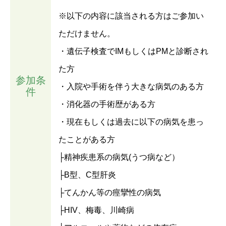
※以下の内容に該当される方はご参加い
ただけません。
・遺伝子検査でIMもしくはPMと診断され
た方
参加条
・入院や手術を伴う大きな病気のある方
件
・消化器の手術歴がある方
・現在もしくは過去に以下の病気を患っ
たことがある方
├精神疾患系の病気(うつ病など）
├B型、C型肝炎
├てんかん等の痙攣性の病気
├HIV、梅毒、川崎病