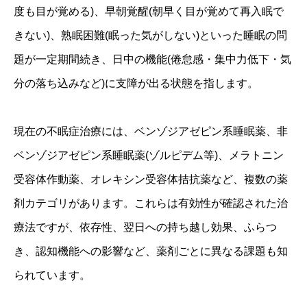
度も目が覚める)、早朝覚醒(朝早く目が覚めて再入眠で
きない)、熟眠困難(眠った気がしない)といった睡眠の問
題が一定期間続き、日中の機能(倦怠感・集中力低下・気
分の落ち込みなど)に支障が出る状態を指します。
現在の不眠症治療には、ベンゾジアゼピン系睡眠薬、非
ベンゾジアゼピン系睡眠薬(ゾルピデム等)、メラトニン
受容体作動薬、オレキシン受容体拮抗薬など、複数の薬
剤カテゴリがあります。これらは有効性が確認された治
療法ですが、依存性、翌日への持ち越し効果、ふらつ
き、認知機能への影響など、薬剤ごとに異なる課題も知
られています。