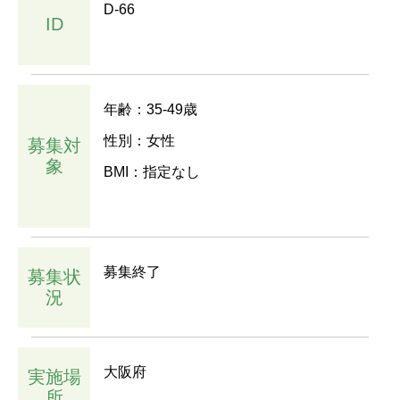
D-66
ID
年齢：35-49歳
性別：女性
募集対
象
BMI：指定なし
募集終了
募集状
況
大阪府
実施場
所