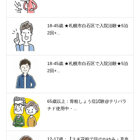
18-45歳:★札幌市白石区で入院治験★5泊
2回+...
18-45歳:★札幌市白石区で入院治験★5泊
2回+...
65歳以上：骨粗しょう症試験@テリパラ
チド使用中・...
12-17歳：【スギ花粉で目のかゆみ・充血