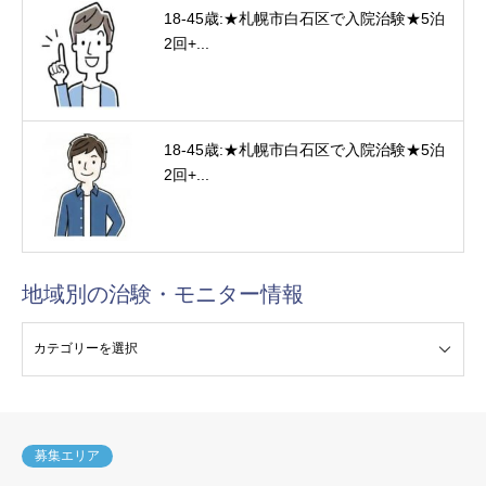
18-45歳:★札幌市白石区で入院治験★5泊
2回+...
18-45歳:★札幌市白石区で入院治験★5泊
2回+...
地域別の治験・モニター情報
験・モニター情報
募集エリア