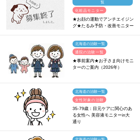
覧
化粧品モニター
★お顔の運動でアンチエイジン
グ★たるみ予防・改善モニター
北海道の治験一覧
通院の治験一覧
★事前案内★お子さま向けモニ
ターのご案内（2026年）
北海道の治験一覧
女性対象の治験
35-79歳：目元ケアに関心のあ
る女性へ 美容液モニターin大
通り
北海道の治験一覧