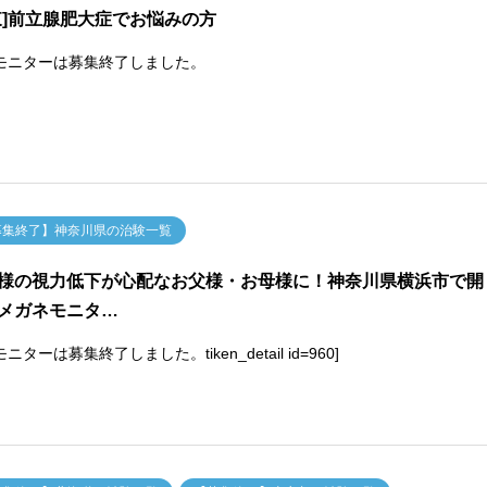
東]前立腺肥大症でお悩みの方
モニターは募集終了しました。
募集終了】神奈川県の治験一覧
様の視力低下が心配なお父様・お母様に！神奈川県横浜市で開
メガネモニタ…
ニターは募集終了しました。tiken_detail id=960]