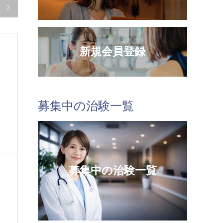

新規会員登録
募集中の治験一覧
募集中の治験一覧