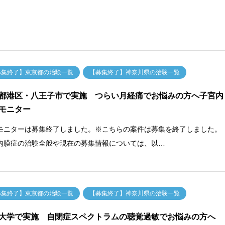
募集終了】東京都の治験一覧
【募集終了】神奈川県の治験一覧
都港区・八王子市で実施 つらい月経痛でお悩みの方へ子宮内
モニター
モニターは募集終了しました。※こちらの案件は募集を終了しました。
内膜症の治験全般や現在の募集情報については、以…
募集終了】東京都の治験一覧
【募集終了】神奈川県の治験一覧
大学で実施 自閉症スペクトラムの聴覚過敏でお悩みの方へ