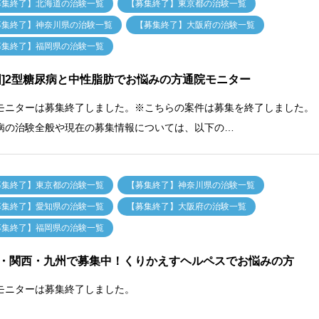
募集終了】北海道の治験一覧
【募集終了】東京都の治験一覧
募集終了】神奈川県の治験一覧
【募集終了】大阪府の治験一覧
募集終了】福岡県の治験一覧
国]2型糖尿病と中性脂肪でお悩みの方通院モニター
モニターは募集終了しました。※こちらの案件は募集を終了しました。
病の治験全般や現在の募集情報については、以下の…
募集終了】東京都の治験一覧
【募集終了】神奈川県の治験一覧
募集終了】愛知県の治験一覧
【募集終了】大阪府の治験一覧
募集終了】福岡県の治験一覧
・関西・九州で募集中！くりかえすヘルペスでお悩みの方
モニターは募集終了しました。