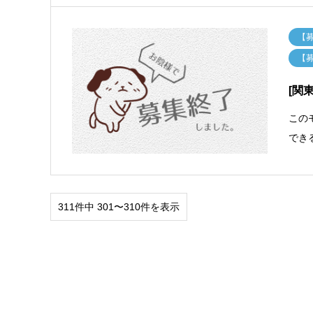
【
【
[関
この
でき
311件中 301〜310件を表示