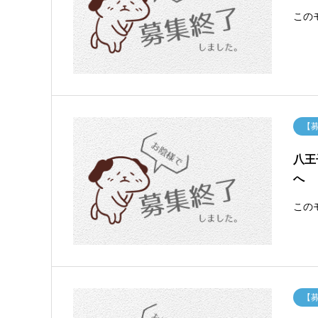
この
【
八王
へ
この
ニター情報
【