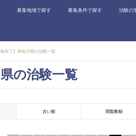
募集地域で探す
募集条件で探す
治験の
募集終了】神奈川県の治験一覧
川県の治験一覧
古い順
閲覧数順