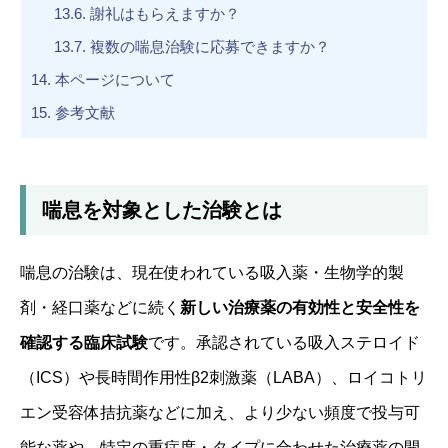
13.6.
謝礼はもらえますか？
13.7.
複数の喘息治験に応募できますか？
14.
本ページについて
15.
参考文献
喘息を対象とした治験とは
喘息の治験は、現在使われている吸入薬・生物学的製
剤・経口薬などに続く
新しい治療薬の有効性と安全性を
確認する臨床試験
です。承認されている吸入ステロイド
（ICS）や長時間作用性β2刺激薬（LABA）、ロイコトリ
エン受容体拮抗薬などに加え、より少ない頻度で投与可
能な薬や、特定の重症度・タイプに合わせた治療薬の開