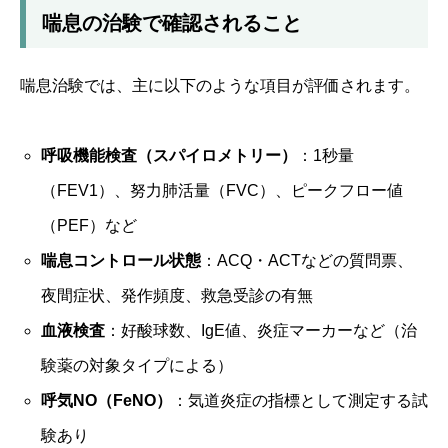
喘息の治験で確認されること
喘息治験では、主に以下のような項目が評価されます。
呼吸機能検査（スパイロメトリー）
：1秒量
（FEV1）、努力肺活量（FVC）、ピークフロー値
（PEF）など
喘息コントロール状態
：ACQ・ACTなどの質問票、
夜間症状、発作頻度、救急受診の有無
血液検査
：好酸球数、IgE値、炎症マーカーなど（治
験薬の対象タイプによる）
呼気NO（FeNO）
：気道炎症の指標として測定する試
験あり