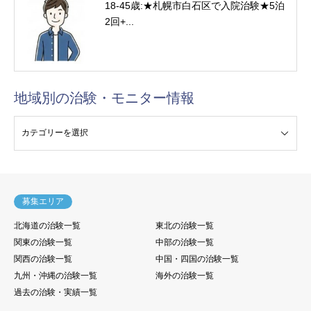
18-45歳:★札幌市白石区で入院治験★5泊
2回+...
地域別の治験・モニター情報
験・モニター情報
募集エリア
北海道の治験一覧
東北の治験一覧
関東の治験一覧
中部の治験一覧
関西の治験一覧
中国・四国の治験一覧
九州・沖縄の治験一覧
海外の治験一覧
過去の治験・実績一覧