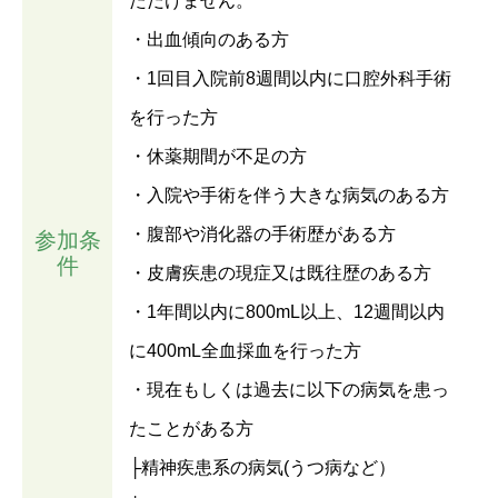
ただけません。
・出血傾向のある方
・1回目入院前8週間以内に口腔外科手術
を行った方
・休薬期間が不足の方
・入院や手術を伴う大きな病気のある方
・腹部や消化器の手術歴がある方
参加条
件
・皮膚疾患の現症又は既往歴のある方
・1年間以内に800mL以上、12週間以内
に400mL全血採血を行った方
・現在もしくは過去に以下の病気を患っ
たことがある方
├精神疾患系の病気(うつ病など）